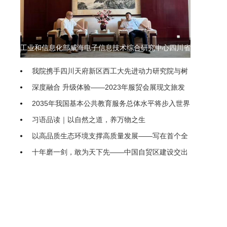
工业和信息化部威海电子信息技术综合研究中心四川省
联络处即将落地我院
我院携手四川天府新区西工大先进动力研究院与树
生科技 共探低空经济产教融合新模式
深度融合 升级体验——2023年服贸会展现文旅发
展动向
2035年我国基本公共教育服务总体水平将步入世界
前列
习语品读｜以自然之道，养万物之生
以高品质生态环境支撑高质量发展——写在首个全
国生态日之际
十年磨一剑，敢为天下先——中国自贸区建设交出
亮眼“成绩单”
农业农村部（国家乡村振兴局）印发通知进一步促
进脱贫人口持续增收
“聚焦新高考、开启新征程” 隆昌二中新高考专题系
统培训研讨会举行
把优化民企发展环境落到实处
继续推进生态文明建设要正确处理几个重大关系