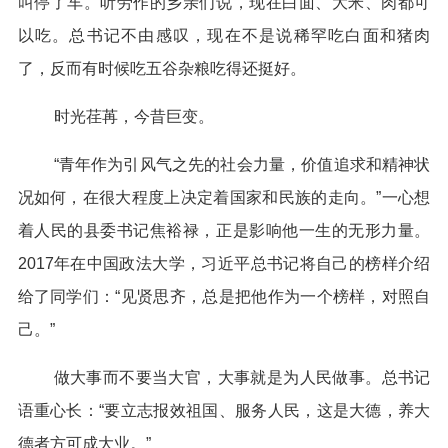
叫停了车。听劳作的乡亲们说，现在白面、大米、肉都可
以吃。总书记不由感叹，现在不是说稀罕吃白面和猪肉
了，反而有时候吃五谷杂粮吃得还挺好。
时光荏苒，今昔巨变。
“青年作为引风气之先的社会力量，价值追求和精神状
况如何，在很大程度上决定着国家和民族的走向。”一心想
着人民的县委书记焦裕禄，正是影响他一生的无形力量。
2017年在中国政法大学，习近平总书记将自己的榜样介绍
给了同学们：“见贤思齐，总是把他作为一个榜样，对照自
己。”
做大事而不要当大官，大事就是为人民做事。总书记
语重心长：“要立志报效祖国、服务人民，这是大德，养大
德者方可成大业。”