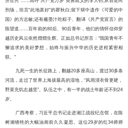
济世穷”……高呼“共产党万岁”英勇就义的李大钊;从容走向
刑场，坦言“此地甚好”的瞿秋白;留下狱中遗作《可爱的中
国》的方志敏;还有蘸墨汁吃粽子、翻译《共产党宣言》的
陈望道……百年前的80后、90后青年，他们的情怀信仰穿
越历史风云依然熠熠生辉。正如总书记所言：“我国青年不
懈追求的美好梦想，始终与振兴中华的历史进程紧密相
联。”
九死一生的长征路上，翻越20多座高山，渡过30多条
河流，走过了世界上海拔最高的湿地，“风雨浸衣骨更硬，
野菜充饥志越坚”。队伍之中，有一半的战士年龄还不到24
岁。
广西考察，习近平总书记走进湘江战役纪念馆，在陈
树湘牺牲的大幅油画前久久凝思。这位29岁的红34师师