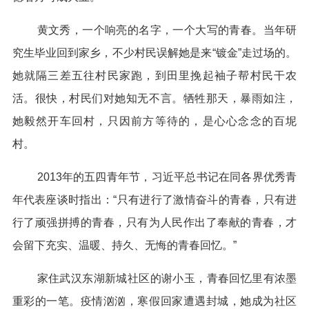
黄文秀，一个响亮的名字，一个大写的青春。当年研
究生毕业回到家乡，不少村民误解她是来“镀金”走过场的。
她就隔三差五往村民家跑，到田里挽起袖子帮村民干农
活。很快，村民们对她知无不言。牺牲那天，暴雨如注，
她毅然开车回村，只因前方等待的，是心心念念的百坭
村。
2013年的五四青年节，习近平总书记在同各界优秀青
年代表座谈时指出：“只有进行了激情奋斗的青春，只有进
行了顽强拼搏的青春，只有为人民作出了奉献的青春，才
会留下充实、温暖、持久、无悔的青春回忆。”
家住武汉东湖新城社区的谢小玉，青春回忆里有浓墨
重彩的一笔。疫情汹汹，寒假回家遭遇封城，她成为社区