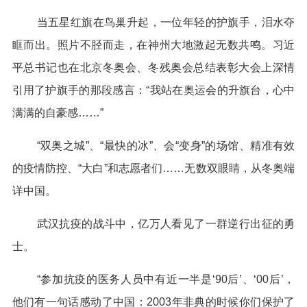
当五星红旗在鸟巢升起，一位年轻的护旗手，泪水夺
眶而出。照片不胫而走，在神州大地激起无数共鸣。习近
平总书记也在北京冬奥会、冬残奥会总结表彰大会上深情
引用了护旗手的那段感言：“我站在奥运会的升旗台，心中
满满的自豪感……”
“双奥之城”、“最快的冰”、会“变身”的场馆、精准有效
的疫情防控、“大白”和志愿者们……无数双眼睛，从冬奥端
详中国。
武汉抗疫的战斗中，亿万人看见了一群逆行出征的勇
士。
“参加抗疫的医务人员中有近一半是‘90后’、‘00后’，
他们有一句话感动了中国：2003年非典的时候你们保护了