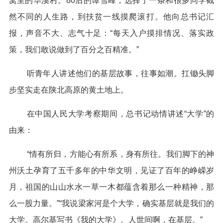
窝里的华溪村。80后的谭雪峰，选择了一条和很多同学截
然不同的人生路，到扶贫一线摸爬滚打。他向总书记汇
报，声音不大、志气十足：“每天入户摸排情况、落实政
策，我们敢说做到了百分之百精准。”
听青年人讲述他们的基层故事，往事如潮。扛锄头脚
步坚实走在陕北高原的黄土地上。
在中国人民大学考察期间，总书记动情讲述“大学”的
由来：
“情有所归，方能心有所系，身有所往。我们脚下的神
州沃土孕育了五千多年的中华文明，见证了百年的峥嵘岁
月，祖国的山山水水一草一木都蕴含着那么一种精神，那
么一股力量。”“我说梁家河是个大学，确实基层就是我们的
大学。高尔基写书《我的大学》。人世间啊，在基层。”