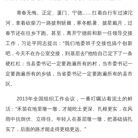
青春无悔。正定、厦门、宁德……扛着自行车过滹沱
河，拿着砍柴刀一路披荆斩棘，寒冬酷暑、披星戴月，过
春节还在往乡下跑。甚至，离开宁德前和新一任领导交接
工作，习近平同志提出：“我们地委班子交接也搞个创新
吧，今天不在办公室交接，到基层去!”他给自己定下了一条
硬杠杠：当县委书记一定要跑遍所有的村，当市委书记一
定要跑遍所有的乡镇，当省委书记一定要跑遍所有的县市
区。
2013年全国组织工作会议，一番叮嘱沾着泥土的鲜
活：“禾苗在地里墩一墩，才能吃土更深、扎根更实，在风
雨中抗倒伏、立得住。年轻人在基层墩一墩，把基础搞扎
实了，后面的路才能走得更稳更远。”