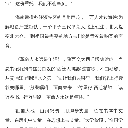
业’，这份重托，我们不会辜负。”
海南建省办经济特区的号角声起，十万人才过海峡;为
解粮食严重短缺，一个甲子三代垦荒人北上创业，北大荒
变北大仓。“到祖国最需要的地方去!”恰是青春最响亮的声
音。
《革命人永远是年轻》，陕西交大西迁博物馆内，当
总书记听到青丝变白发的“西迁人”唱起这首歌，不由动容。
从黄浦江畔到渭水之滨，“党让我们去哪里，我们背上行囊
就去哪里。”殷殷嘱咐，面向未来：“传承好‘西迁精神’，读
万卷书、行万里路，革命人永远是年轻。”
祖国大地，山河锦绣。用脚步丈量，也在书本中丈
量、在历史中丈量、在思想上去丈量。“大学阶段，‘恰同学