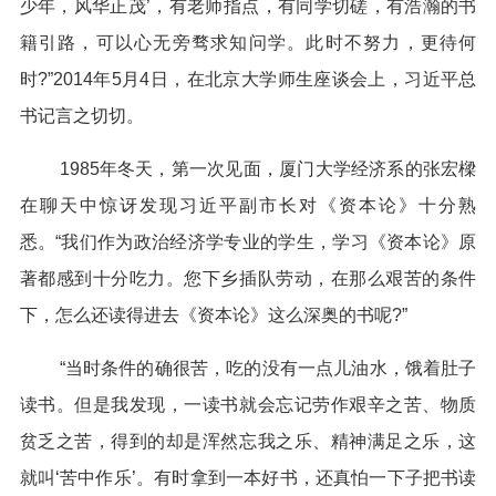
少年，风华正茂’，有老师指点，有同学切磋，有浩瀚的书
籍引路，可以心无旁骛求知问学。此时不努力，更待何
时?”2014年5月4日，在北京大学师生座谈会上，习近平总
书记言之切切。
1985年冬天，第一次见面，厦门大学经济系的张宏樑
在聊天中惊讶发现习近平副市长对《资本论》十分熟
悉。“我们作为政治经济学专业的学生，学习《资本论》原
著都感到十分吃力。您下乡插队劳动，在那么艰苦的条件
下，怎么还读得进去《资本论》这么深奥的书呢?”
“当时条件的确很苦，吃的没有一点儿油水，饿着肚子
读书。但是我发现，一读书就会忘记劳作艰辛之苦、物质
贫乏之苦，得到的却是浑然忘我之乐、精神满足之乐，这
就叫‘苦中作乐’。有时拿到一本好书，还真怕一下子把书读