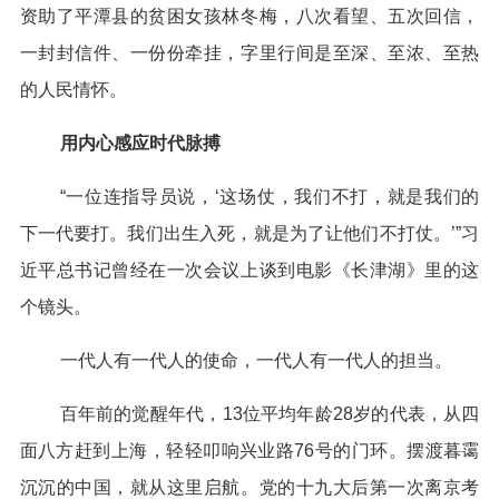
资助了平潭县的贫困女孩林冬梅，八次看望、五次回信，
一封封信件、一份份牵挂，字里行间是至深、至浓、至热
的人民情怀。
用内心感应时代脉搏
“一位连指导员说，‘这场仗，我们不打，就是我们的
下一代要打。我们出生入死，就是为了让他们不打仗。’”习
近平总书记曾经在一次会议上谈到电影《长津湖》里的这
个镜头。
一代人有一代人的使命，一代人有一代人的担当。
百年前的觉醒年代，13位平均年龄28岁的代表，从四
面八方赶到上海，轻轻叩响兴业路76号的门环。摆渡暮霭
沉沉的中国，就从这里启航。党的十九大后第一次离京考