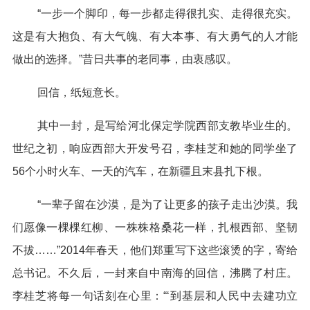
“一步一个脚印，每一步都走得很扎实、走得很充实。
这是有大抱负、有大气魄、有大本事、有大勇气的人才能
做出的选择。”昔日共事的老同事，由衷感叹。
回信，纸短意长。
其中一封，是写给河北保定学院西部支教毕业生的。
世纪之初，响应西部大开发号召，李桂芝和她的同学坐了
56个小时火车、一天的汽车，在新疆且末县扎下根。
“一辈子留在沙漠，是为了让更多的孩子走出沙漠。我
们愿像一棵棵红柳、一株株格桑花一样，扎根西部、坚韧
不拔……”2014年春天，他们郑重写下这些滚烫的字，寄给
总书记。不久后，一封来自中南海的回信，沸腾了村庄。
李桂芝将每一句话刻在心里：“‘到基层和人民中去建功立