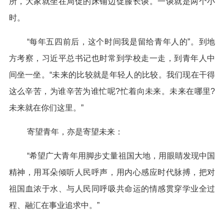
所，大家就坐在局促的床铺边促膝长谈。一谈就是两个小
时。
“每年五四前后，这个时间我是留给青年人的”。到地
方考察，习近平总书记也时常到学校走一走，到青年人中
间坐一坐。“未来的比较就是年轻人的比较。我们现在干得
这么辛苦，为谁辛苦为谁忙呢?忙着向未来。未来在哪里?
未来就在你们这里。”
寄望青年，亦是寄望未来：
“希望广大青年用脚步丈量祖国大地，用眼睛发现中国
精神，用耳朵倾听人民呼声，用内心感应时代脉搏，把对
祖国血浓于水、与人民同呼吸共命运的情感贯穿学业全过
程、融汇在事业追求中。”