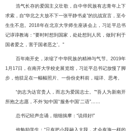
浩气长存的爱国主义壮歌，自中华民族有志青年上下
求索，自“华北之大放不下一张平静书桌”的抗战宣言，至今
生生不息。2018年在北京大学师生座谈会上，习近平总书
记谆谆教诲：“要时时想到国家，处处想到人民，做到‘利于
国者爱之，害于国者恶之’。”
百年南开史，浓缩了中华民族的精神与气节。2019年
1月17日，在南开大学校史展览馆，习近平总书记放慢了脚
步，他驻足在一幅幅照片、一份份史料前，端详、思考。
“勿志为达官贵人，而志为爱国志士。”“吾人为新南开
所抱之志愿，不外‘知中国’‘服务中国’二语”……
总书记轻声念诵，细细揣摩：“说得好!”
他勉励学生：“只有把小我融入大我，才会有海一样的